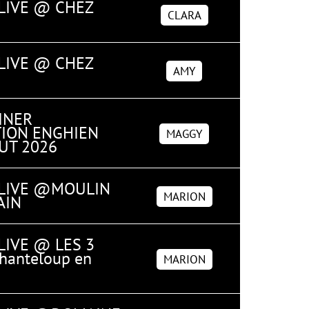
 LIVE @ CHEZ
CLARA
 LIVE @ CHEZ
AMY
INER
ION ENGHIEN
MAGGY
UT 2026
 LIVE @MOULIN
MARION
AIN
LIVE @ LES 3
anteloup en
MARION