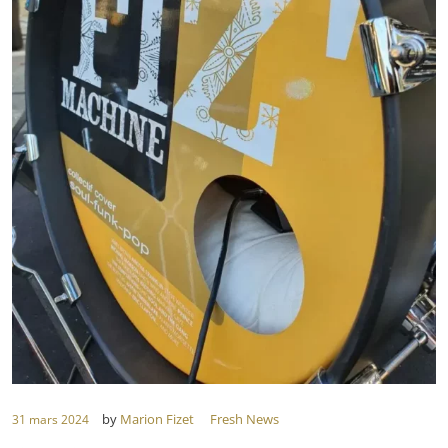
Qui-Sommes-Nous
Demande de devis
FIZ BOUTIK
L’équipe
Nos prestations
Nos ambiances
Nos évènements
Blog
Contactez-nous
by
Marion Fizet
Fresh News
31 mars 2024