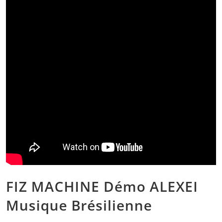
Qui-Sommes-Nous
Demande de devis
FIZ BOUTIK
L’équipe
Nos prestations
Nos ambiances
Nos évènements
Blog
Contactez-nous
FIZ MACHINE Démo ALEXEI
Musique Brésilienne