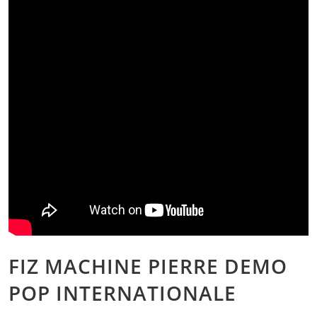
Qui-Sommes-Nous
Demande de devis
FIZ BOUTIK
L’équipe
Nos prestations
Nos ambiances
Nos évènements
Blog
Contactez-nous
FIZ MACHINE PIERRE DEMO
POP INTERNATIONALE